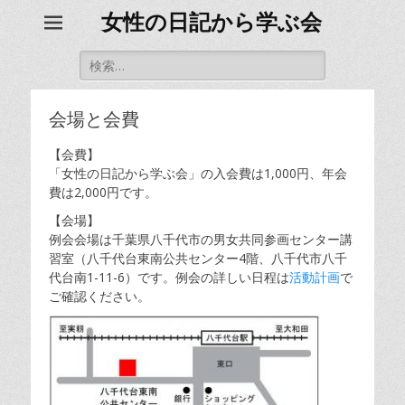
女性の日記から学ぶ会
検
索
対
象:
会場と会費
【会費】
「女性の日記から学ぶ会」の入会費は1,000円、年会
費は2,000円です。
【会場】
例会会場は千葉県八千代市の男女共同参画センター講
習室（八千代台東南公共センター4階、八千代市八千
代台南1-11-6）です。例会の詳しい日程は
活動計画
で
ご確認ください。