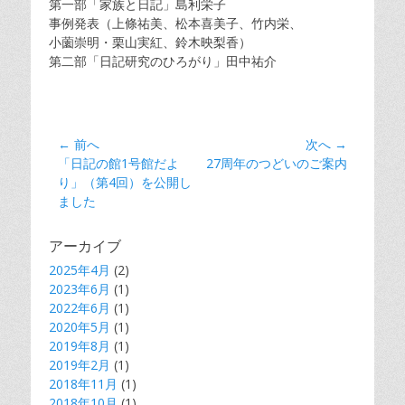
第一部「家族と日記」島利栄子
事例発表（上條祐美、松本喜美子、竹内栄、
小薗崇明・栗山実紅、鈴木映梨香）
第二部「日記研究のひろがり」田中祐介
投
← 前へ
次へ →
前
次
「日記の館1号館だよ
27周年のつどいのご案内
稿
の
の
り」（第4回）を公開し
ナ
記
記
ました
ビ
事:
事:
ゲ
アーカイブ
ー
2025年4月
(2)
シ
2023年6月
(1)
2022年6月
ョ
(1)
2020年5月
(1)
ン
2019年8月
(1)
2019年2月
(1)
2018年11月
(1)
2018年10月
(1)