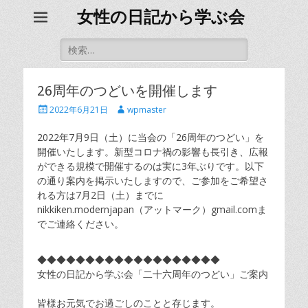
女性の日記から学ぶ会
検
索
対
象:
26周年のつどいを開催します
投
投
2022年6月21日
wpmaster
稿
稿
日
者
2022年7月9日（土）に当会の「26周年のつどい」を
開催いたします。新型コロナ禍の影響も長引き、広報
ができる規模で開催するのは実に3年ぶりです。以下
の通り案内を掲示いたしますので、ご参加をご希望さ
れる方は7月2日（土）までに
nikkiken.modernjapan（アットマーク）gmail.comま
でご連絡ください。
◆◆◆◆◆◆◆◆◆◆◆◆◆◆◆◆◆◆◆
女性の日記から学ぶ会「二十六周年のつどい」ご案内
皆様お元気でお過ごしのことと存じます。