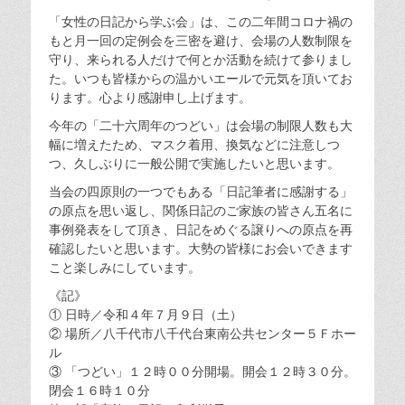
「女性の日記から学ぶ会」は、この二年間コロナ禍の
もと月一回の定例会を三密を避け、会場の人数制限を
守り、来られる人だけで何とか活動を続けて参りまし
た。いつも皆様からの温かいエールで元気を頂いてお
ります。心より感謝申し上げます。
今年の「二十六周年のつどい」は会場の制限人数も大
幅に増えたため、マスク着用、換気などに注意しつ
つ、久しぶりに一般公開で実施したいと思います。
当会の四原則の一つでもある「日記筆者に感謝する」
の原点を思い返し、関係日記のご家族の皆さん五名に
事例発表をして頂き、日記をめぐる譲りへの原点を再
確認したいと思います。大勢の皆様にお会いできます
こと楽しみにしています。
《記》
① 日時／令和４年７月９日（土）
② 場所／八千代市八千代台東南公共センター５Ｆホー
ル
③ 「つどい」１２時００分開場。開会１２時３０分。
閉会１６時１０分