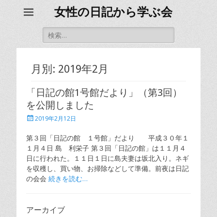
女性の日記から学ぶ会
検
索
対
象:
月別: 2019年2月
「日記の館1号館だより」（第3回）
を公開しました
投
2019年2月12日
稿
日
第３回「日記の館 １号館」だより 平成３０年１
１月４日 島 利栄子 第３回「日記の館」は１１月４
日に行われた。１１日１日に島夫妻は坂北入り。ネギ
を収穫し、買い物、お掃除などして準備。前夜は日記
の会会
続きを読む…
アーカイブ