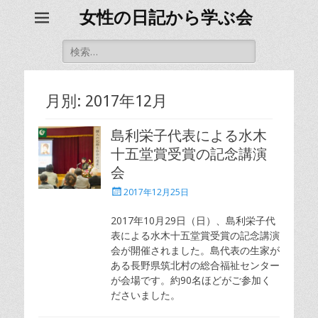
女性の日記から学ぶ会
検
索
対
象:
月別: 2017年12月
島利栄子代表による水木
十五堂賞受賞の記念講演
会
投
2017年12月25日
稿
日
2017年10月29日（日）、島利栄子代
表による水木十五堂賞受賞の記念講演
会が開催されました。島代表の生家が
ある長野県筑北村の総合福祉センター
が会場です。約90名ほどがご参加く
ださいました。