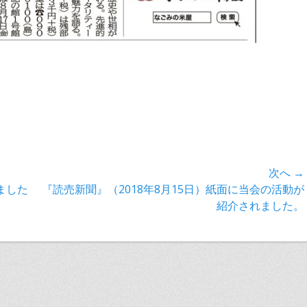
次へ →
次
ました
『読売新聞』（2018年8月15日）紙面に当会の活動が
の
紹介されました。
記
事: