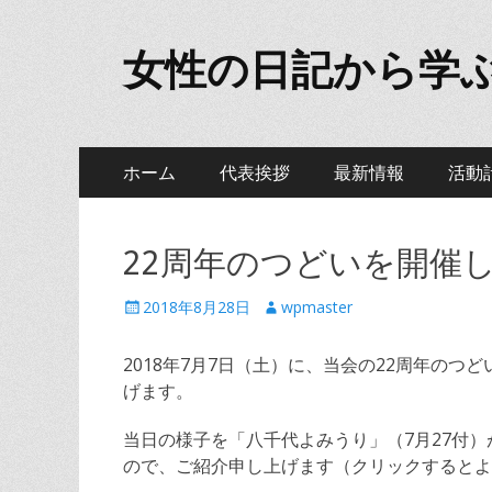
女性の日記から学
メ
コ
ホーム
代表挨拶
最新情報
活動
ン
イ
テ
ン
ン
22周年のつどいを開催
ツ
メ
へ
投
投
2018年8月28日
wpmaster
ニ
ス
稿
稿
キ
日
者
ュ
2018年7月7日（土）に、当会の22周年の
ッ
げます。
ー
プ
当日の様子を「八千代よみうり」（7月27付
ので、ご紹介申し上げます（クリックするとよ