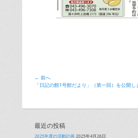
投
← 前へ
前
「日記の館1号館だより」（第一回）を公開し
稿
の
ナ
記
事:
ビ
ゲ
最近の投稿
ー
2025年度の活動計画
2025年4月26日