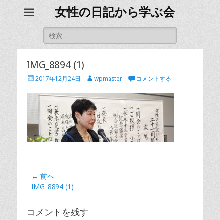
女性の日記から学ぶ会
検
索
対
象:
IMG_8894 (1)
投
投
2017年12月24日
wpmaster
コメントする
稿
稿
日
者
投
← 前へ
前
IMG_8894 (1)
稿
の
ナ
記
コメントを残す
ビ
事: