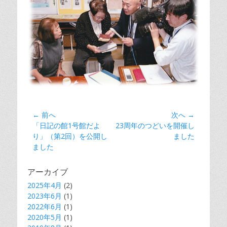
投
← 前へ
次へ →
前
次
「日記の館1号館だよ
23周年のつどいを開催し
稿
の
の
り」（第2回）を公開し
ました
ナ
記
記
ました
ビ
事:
事:
ゲ
アーカイブ
ー
2025年4月
(2)
シ
2023年6月
(1)
2022年6月
ョ
(1)
2020年5月
(1)
ン