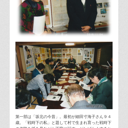
第一部は「坂北の今昔」。最初が細田寸海子さん９４
歳。「戦時下の私」と題して村で生まれ育った戦時下