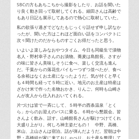
SBCの方もあちこちから撮影をしたり、お話を聞いた
り良く動き回って取材してくれる。細田さんは高齢で
もあり日記も展示してあるので熱心に取材していた。
私の欲張り過ぎでどなたもじっくり話せず申し訳なか
ったが、聞いた方はこれほど面白い話をコンパクトに
次々聞けたのだからものすごくお得だったと思う。
いよいよ楽しみなおやつタイム、今日も同級生で漬物
名人・野村幸子さんのお漬物。蕎麦は島館長。さすが
の味に皆さん美味しそうに食べ、楽しく交流も進ん
だ。千葉からの落花生パイも一つずつ並べたが、食べ
る余裕はなくお土産になったようだ。気が付くと早く
も４時間も経って５時に近い。地元のお土産は特産は
ざかけ米で作った名物おかき、りんご。何時も山崎さ
んが友人から仕入れおいてくれる。
片づけは皆で一斉にして、５時半の西条温泉「とく
ら」からのお迎えのバスに乗る。６時から懇親会。皆
さんよく飲み、話す。山崎館長さんが駆けつけてくれ
大盛り上がり。何しろ神主姿だもの！ 中野、高橋、
米山、上山さんは宿泊。話が弾んだようだ。翌朝は中
野・高橋組が家に来ておしゃべり。お土産を整理して