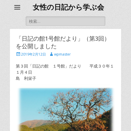
女性の日記から学ぶ会
検
索
対
象:
「日記の館1号館だより」（第3回）
を公開しました
投
投
2019年2月12日
wpmaster
稿
稿
日
者
第３回「日記の館 １号館」だより 平成３０年１
１月４日
島 利栄子