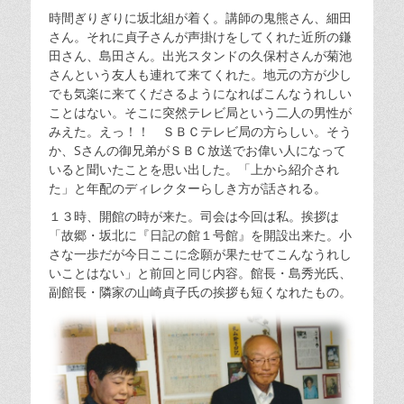
時間ぎりぎりに坂北組が着く。講師の鬼熊さん、細田
さん。それに貞子さんが声掛けをしてくれた近所の鎌
田さん、島田さん。出光スタンドの久保村さんが菊池
さんという友人も連れて来てくれた。地元の方が少し
でも気楽に来てくださるようになればこんなうれしい
ことはない。そこに突然テレビ局という二人の男性が
みえた。えっ！！ ＳＢＣテレビ局の方らしい。そう
か、Sさんの御兄弟がＳＢＣ放送でお偉い人になって
いると聞いたことを思い出した。「上から紹介され
た」と年配のディレクターらしき方が話される。
１３時、開館の時が来た。司会は今回は私。挨拶は
「故郷・坂北に『日記の館１号館』を開設出来た。小
さな一歩だが今日ここに念願が果たせてこんなうれし
いことはない」と前回と同じ内容。館長・島秀光氏、
副館長・隣家の山崎貞子氏の挨拶も短くなれたもの。