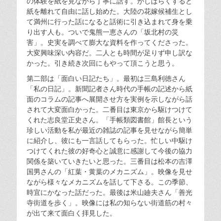
の体験を紙を見ながら丁寧に話す。がしばらくすると
紙を離れて自由に話し始めた。大陸の花嫁候補生とし
て満州に行った話になると話術に引き込まれて身を乗
り出す人も。ついで鬼熊一恵さんの「坂北村の災
害」。史実を調べて膨大な資料を作ってくださった。
大変興味深い内容だ。二人とも時間が足りず申し訳な
かった。引き続き次回にもやって頂こうと思う。
第二部は「面白い日記たち」。最初は三島利徳さん
「私の日記」。新聞記者さん時代の手帳の記述から紙
面のコラムの記事へ展開させ方を実例を示しながら話
されて大変面白かった。二番目は東京から駆けつけて
くれた志良堂正史さん。「手帳類図書館」館長という
珍しい活動を私が最近の雑誌の記事を見せながら簡単
に紹介し、彼にも一言話してもらった。忙しい中駆け
つけてくれた彼の好奇心と誠意に感謝して今後の協力
関係を築いていきたいと思った。三番目は松本の吉澤
国男さんの「紅葉・黄葉のメカニズム」。映像を見せ
ながら様々なメカニズムを話して下さる。この季節、
時宜にかなった話だった。最後は米山廸夫さん「善光
寺街道を歩く」。映像には私の知らない街道筋の村々
が出て来て面白く拝見した。