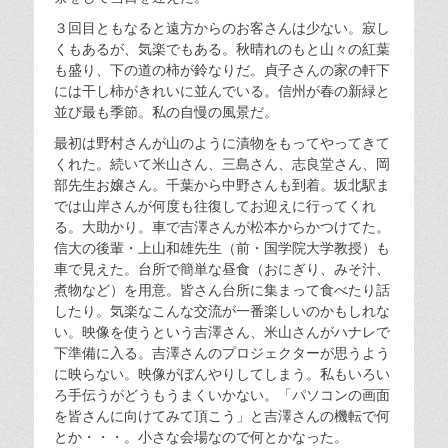
３回目ともなると遠方からのお客さんは少ない。寂し
くもあるが、気楽でもある。秋晴れのもと山々の紅葉
も盛り、下の道の柿が鈴なりだ。貞子さんの家の軒下
には干し柿がきれいに並んでいる。信州が春の新緑と
並び最も季節。私の自慢の風景だ。
最初は野村さんが山のように漬物をもってやってきて
くれた。続いて米山さん、三島さん、志良堂さん、岡
部先生お嬢さん。千葉から中野さんも到着。坂北駅ま
では山岸さんが何度も往復してお迎えに行ってくれ
る。大助かり。車で吉澤さんが松本からかつけてた。
信大の後輩・上山和雄先生（前・国学院大学教授）も
車で見えた。台所で簡単な昼食（おにぎり、みそ汁、
煮物など）を用意。皆さん台所に集まって食べたり話
したり。気楽なこんな交流が一番楽しいのかもしれな
い。映像を使うという吉澤さん、米山さんがハナレで
下準備に入る。吉澤さんのプロジェクターが思うよう
に映らない。映像がぼんやりしてしまう。私もいろい
ろ手伝うがどうもうまくいかない。「パソコンの画面
を皆さんに向けてみて頂こう」と吉澤さんの機転で何
とか・・・。小さな会場なので何とかなった。