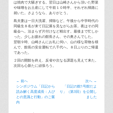
は焼肉で大騒ぎする。翌日は山崎さんから頂いた野菜
や味噌をお土産にして午前１０時半、それぞれ帰路に
就いた。さようなら、ありがとう。
島夫妻は一日大洗濯、掃除など。午後から中学時代の
同級生８名が来て日記展を見ながらお茶。夜はその同
級会へ。泊まらず片付けなど精出す。最後まで忙しか
った。少しお疲れの館長さん、その奥さんでした。
翌朝９時、山崎さんにお礼に伺い、山の様な荷物を積
んで、館長の安全運転で八千代へ。８日ぶりのご帰還
であった。
２回の開館を終え、反省や次なる課題も見えて来た。
次回も心新たに頑張ろう。
投
← 前へ
次へ →
前
次
シンポジウム「日記から
「日記の館1号館だよ
稿
の
の
読み解く高度成長：人び
り」（第3回）を公開し
ナ
記
記
との意識と行動」のご案
ました
ビ
事:
事:
内
ゲ