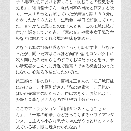
子「地域社会における書くこと・読むことの歴史を考
える」。徳山倫子さん「近代日本の日記と作文」と続
く。一人１５分とお願していたが無理な話！３０分は
かかったか？３人とも一生懸命、早口で頑張ってくれ
た。さすがだと思ったのは３人とも、この地域に結び
付けた話をしていた点。『家の光』や松本女子職業学
校などに触れてくれ会場の興味を集めた。
どなたも私の欲張り過ぎでじっくり話せず申し訳なか
ったが、聞いた方はこれほど面白い話をコンパクトに
次々聞けたのだからものすごくお得だったと思う。若
い研究者をこんなに身近で鑑賞？できる機会はめった
にない。心躍る体験だったのでは。
第三部は「私の趣味」。百瀬光正さんの「江戸城再建
にかける」。小原和雄さん「私の健康法」。元気いっ
ぱいの先輩方の話だった。声は大きく、お顔色よく、
姿勢も見事なお２人なので説得力十分だった。
ここでアトラクション「創作ダンス・ともこちゃ
ん」。「一本の鉛筆」などほっこりするハワイアンダ
ンス。ご主人や小さな息子ちゃんがうっとりとママを
見ている姿。眼に焼き付いたなあ！