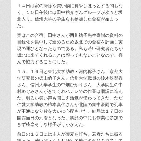
１４日は家の掃除や買い物に費やしほっとする間もな
く、１５日午後には田中祐介さんグループが次々と坂
北入り。信州大学の学生らも参加した合宿が始まっ
た。
実はこの合宿、田中さんが西川祐子先生寄贈の資料の
目録化を集中して進めるため坂北での合宿を計画し実
現の運びとなったものである。私も若い研究者たちが
坂北に来てくれることは願ってもないことなので、喜
んで協力することにした。
１５、１６日と東北大学助教・河内聡子さん、京都大
学研究員の徳山倫子さん、信州大学職員の鈴木映梨香
さん、信州大学学生の中畑ひかりさん、大学院生の中
村めぐみさんがきてくれハナレでの作業は順調に進ん
だ。明るい笑い声も聞こえ活気が伝わってきた。ただ
仁愛大学助教の柿本真代さんが北陸の集中豪雨で列車
が不通になり皆を大いに心配させた。結局は１７日の
開館当日の到着となった。笑顔の中にも作業に参加で
きず残念そうな様子がうかがえた。
前日の１６日には主人が蕎麦を打ち、若者たちに振る
舞った。若い皆さんもお酒や各地に名産品を持参して