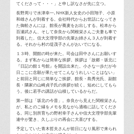
てくださって・・・」と申し訳なさが先に立つ。
長野周りで水津幸一､NHK新人女史の小田翔子、小原
和雄さんが到着する。会社時代からお世話になってき
た御舩さんには、館長が蕎麦をお出しする。松本から
百瀬武さん、そして奈良から関根栄さんご夫妻も車で
到着した。信大文理学部の先輩お姉さん３人が到着す
る。それから村の堤茂子さんがおいでになる。
１３時、開館の時が来た。司会は田中さんにお願いす
る。まず私からは簡単な挨拶。挨拶は「故郷・坂北に
『日記の館１号館』を開設出来た。小さな一歩だが今
日ここに念願が果たせてこんなうれしいことはない」
と前回と同じに簡単なご挨拶。館長・島秀光氏、副館
長・隣家の山崎貞子氏の挨拶が続く。短めにしてもら
う。後に若手の講話が山積しているからだ。
第一部は「坂北の今昔」。奈良から見えた関根栄さん
が、私とのご縁をメモを見ながら適格に話してくださ
る。同じ別所育ちの野村幸子さんや信大文理学部先輩
連中が驚き、久しぶりの再会に大喜びする。
予定していた青木哲夫さんが前日になり風邪で来られ