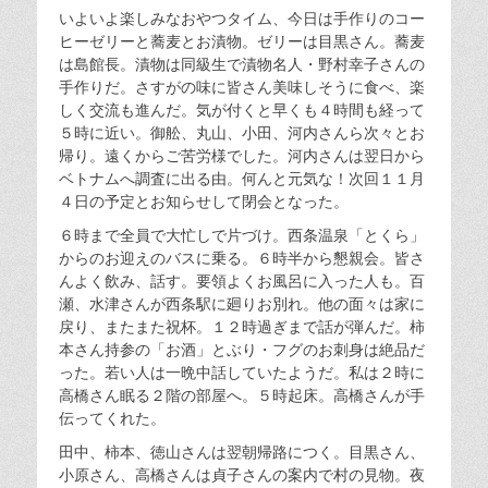
いよいよ楽しみなおやつタイム、今日は手作りのコー
ヒーゼリーと蕎麦とお漬物。ゼリーは目黒さん。蕎麦
は島館長。漬物は同級生で漬物名人・野村幸子さんの
手作りだ。さすがの味に皆さん美味しそうに食べ、楽
しく交流も進んだ。気が付くと早くも４時間も経って
５時に近い。御舩、丸山、小田、河内さんら次々とお
帰り。遠くからご苦労様でした。河内さんは翌日から
ベトナムへ調査に出る由。何んと元気な！次回１１月
４日の予定とお知らせして閉会となった。
６時まで全員で大忙しで片づけ。西条温泉「とくら」
からのお迎えのバスに乗る。６時半から懇親会。皆さ
んよく飲み、話す。要領よくお風呂に入った人も。百
瀬、水津さんが西条駅に廻りお別れ。他の面々は家に
戻り、またまた祝杯。１２時過ぎまで話が弾んだ。柿
本さん持参の「お酒」とぶり・フグのお刺身は絶品だ
った。若い人は一晩中話していたようだ。私は２時に
高橋さん眠る２階の部屋へ。５時起床。高橋さんが手
伝ってくれた。
田中、柿本、徳山さんは翌朝帰路につく。目黒さん、
小原さん、高橋さんは貞子さんの案内で村の見物。夜