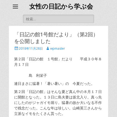
女性の日記から学ぶ会
検
索
対
象:
「日記の館1号館だより」（第2回）
を公開しました
投
投
2018年11月28日
wpmaster
稿
稿
日
者
第２回「日記の館 １号館」だより 平成３０年８
月１７日
島 利栄子
連日まさに猛暑！「暑い暑い」の 今夏だった。
第２回「日記の館」はそんな夏ど真ん中の８月１７日
に開館となった。１３日に島夫妻は坂北入り。真っ先
にしたのがジャガイモ堀り。猛暑の故か大いなる不作
で残念だった。こんな年は珍しい。山崎英三さんから
立派なイモをたくさん貰った。