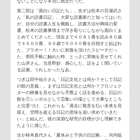
ないことになり本当に残念だった。
第二部は「面白い日記たち」。先ずは松本の百瀬武さ
ん「私の読書日記」。大変な読書家だと知ってはいた
が、自分の読書人生を概観し、読書方法や興味の変
遷、松本の読書事情まで浮き彫りにしながら面白くま
とめてくださった。現在まで４０８１冊を読み８０歳
で４５００冊、９０歳で５０００冊を目指すと結ばれ
た、ブラボー！！大いに刺激を頂けたスピーチだっ
た。県民手帳に触れた時、とっさに実物を見せてくれ
た山岸さん。当意即妙、感心した。話をよく聞いてい
る証拠。うれしかったなあ。
つぎは田中祐介さん「日記文化とは何か？そして日記
の館の意義」。まずは日記文化とは何か？プロジェク
ターの映像を見せながら手際よく話を進める。日記の
館を①シンボルとして②集いの場として大事なところ
と位置づけ、これからも「過去に敬意を払い未来を見
据え、空間を超える日記の意味を追い求めていきた
い」と結んだ。彼の深淵な研究の目標が少し理解でき
たように感じた。
次が柿本真代さん「夏休みと子供の日記帳」。河内聡