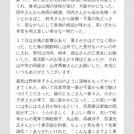
くれ、食卓は山海の珍味が並び、大賑やかになった。
田中さんから秋田の銘酒、河内さんから仙台名物・タ
ンとかまぼこ、鈴木さんから故郷・千葉の魚どっさ
り。居ながらにして各地の絶品が味わえ、若い方から
本音を伺え楽しい幸せな一時だった。
１７日は台風の影響があり、暑さがさほどでなく助か
った。ただ春の開館時には外でした受付をハナレの中
に入れ、受付は河内、柿本、徳山さんの三美女にお願
いした。坂北駅へのお迎えが４便ほどあったが、それ
は中学の同級生・山岸秀敏さんにお願いした。本当に
いつもありがとうございます。
最初は野村幸子さんが山のように漬物をもってやって
きてくれた。続いて目黒早苗一家が千葉から車で駆け
つけてくださった。娘のともこさん一家４人。小さい
子供２人が来て、急に賑やかになった。この若い一家
には冬には３人目が加わるという。目黒家は家族の団
結がすごい、うらやましく、まぶしい限り。次いで松
本からの電車で御舩順子、丸山彰、高橋洋子、百瀬光
正さんという東京組が到着。ちょっと気を使う？先輩
諸氏！！ありがたいけれど、「こんな遠くまでよく来